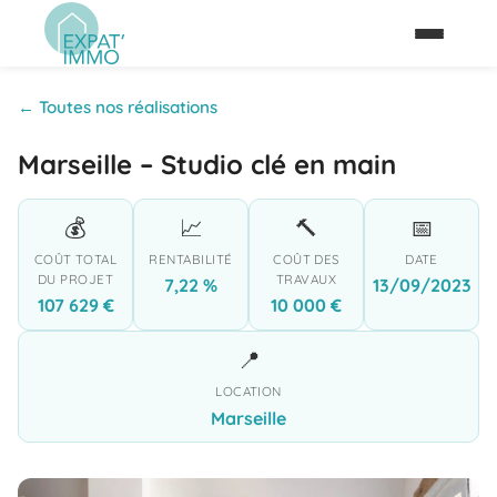
← Toutes nos réalisations
Marseille – Studio clé en main
💰
📈
🔨
📅
COÛT TOTAL
RENTABILITÉ
COÛT DES
DATE
DU PROJET
TRAVAUX
7,22 %
13/09/2023
107 629 €
10 000 €
📍
LOCATION
Marseille