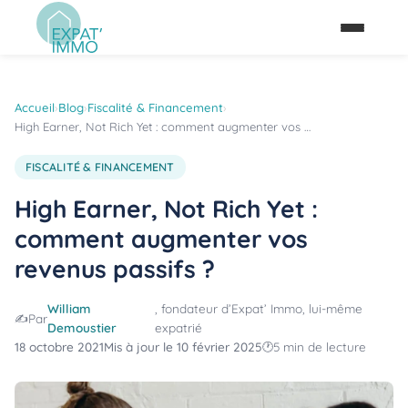
Accueil
›
Blog
›
Fiscalité & Financement
›
High Earner, Not Rich Yet : comment augmenter vos …
FISCALITÉ & FINANCEMENT
High Earner, Not Rich Yet :
comment augmenter vos
revenus passifs ?
William
, fondateur d’Expat’ Immo, lui-même
Par
Demoustier
expatrié
18 octobre 2021
Mis à jour le 10 février 2025
5 min de lecture